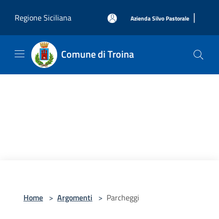
Salta al contenuto principale
|
Regione Siciliana
Azienda Silvo Pastorale
Comune di Troina
Home
>
Argomenti
>
Parcheggi