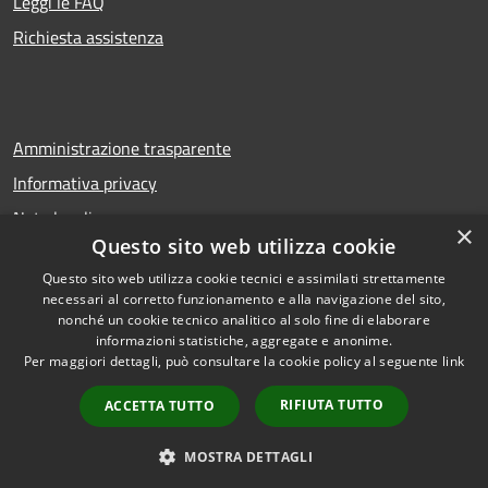
Leggi le FAQ
Richiesta assistenza
Amministrazione trasparente
Informativa privacy
Note legali
×
Questo sito web utilizza cookie
Dichiarazione di accessibilità
Questo sito web utilizza cookie tecnici e assimilati strettamente
necessari al corretto funzionamento e alla navigazione del sito,
nonché un cookie tecnico analitico al solo fine di elaborare
informazioni statistiche, aggregate e anonime.
RSS
Copyright © 2026 • Comune di
Per maggiori dettagli, può consultare la cookie policy al seguente
link
Accessibilità
Troina • Powered by
Privacy
Municipium
Accesso
•
RIFIUTA TUTTO
ACCETTA TUTTO
Cookie
redazione
Mappa del sito
MOSTRA DETTAGLI