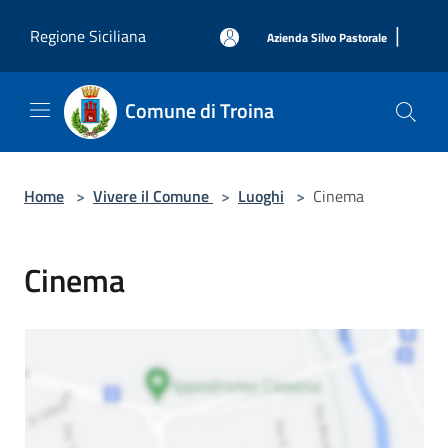
Salta al contenuto principale
|
Regione Siciliana
Azienda Silvo Pastorale
Comune di Troina
Home
>
Vivere il Comune
>
Luoghi
>
Cinema
Cinema