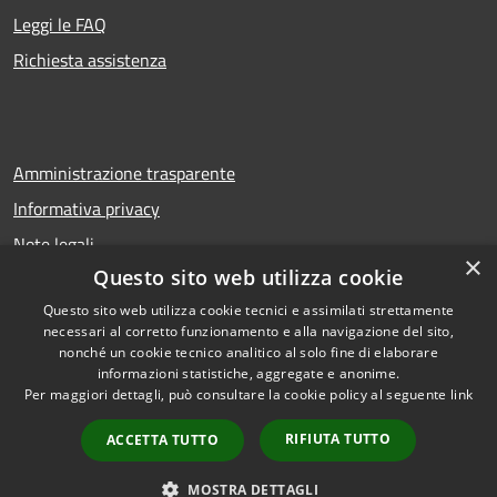
Leggi le FAQ
Richiesta assistenza
Amministrazione trasparente
Informativa privacy
Note legali
×
Questo sito web utilizza cookie
Dichiarazione di accessibilità
Questo sito web utilizza cookie tecnici e assimilati strettamente
necessari al corretto funzionamento e alla navigazione del sito,
nonché un cookie tecnico analitico al solo fine di elaborare
informazioni statistiche, aggregate e anonime.
RSS
Copyright © 2026 • Comune di
Per maggiori dettagli, può consultare la cookie policy al seguente
link
Accessibilità
Troina • Powered by
Privacy
Municipium
Accesso
•
RIFIUTA TUTTO
ACCETTA TUTTO
Cookie
redazione
Mappa del sito
MOSTRA DETTAGLI