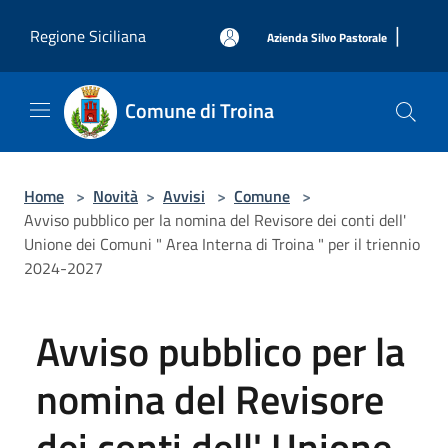
Salta al contenuto principale
|
Regione Siciliana
Azienda Silvo Pastorale
Comune di Troina
Home
>
Novità
>
Avvisi
>
Comune
>
Avviso pubblico per la nomina del Revisore dei conti dell'
Unione dei Comuni " Area Interna di Troina " per il triennio
2024-2027
Avviso pubblico per la
nomina del Revisore
dei conti dell' Unione