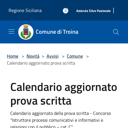
Salta al contenuto principale
|
Regione Siciliana
Azienda Silvo Pastorale
Comune di Troina
Home
>
Novità
>
Avvisi
>
Comune
>
Calendario aggiornato prova scritta
Calendario aggiornato
prova scritta
Calendario aggiornato della prova scritta - Concorso
"Istruttore processi comunicativi e informativi e
relazioni con il pubblico – cat. C"