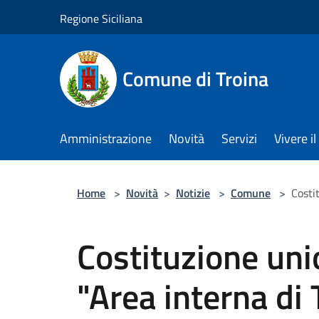
Salta al contenuto principale
Regione Siciliana
Comune di Troina
Amministrazione
Novità
Servizi
Vivere 
Home
>
Novità
>
Notizie
>
Comune
>
Costi
Costituzione un
"Area interna di 