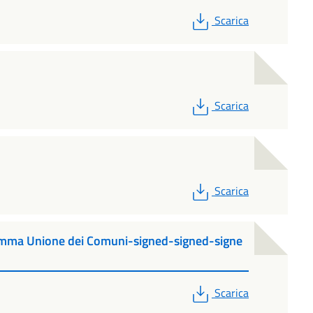
PDF
Scarica
PDF
Scarica
PDF
Scarica
ramma Unione dei Comuni-signed-signed-signe
PDF
Scarica