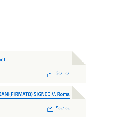
pdf
PDF
Scarica
NI(FIRMATO) SIGNED V. Roma
PDF
Scarica