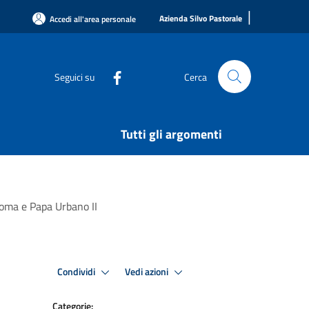
|
Azienda Silvo Pastorale
Accedi all'area personale
Seguici su
Cerca
Tutti gli argomenti
 Roma e Papa Urbano II
Condividi
Vedi azioni
Categorie: