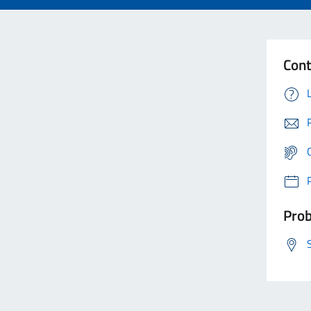
Cont
Prob