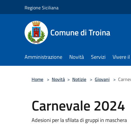
Salta al contenuto principale
Regione Siciliana
Comune di Troina
Amministrazione
Novità
Servizi
Vivere 
Home
>
Novità
>
Notizie
>
Giovani
>
Carne
Carnevale 2024
Adesioni per la sfilata di gruppi in maschera