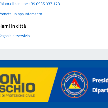
Chiama il comune +39 0935 937 178
Prenota un appuntamento
lemi in città
Segnala disservizio