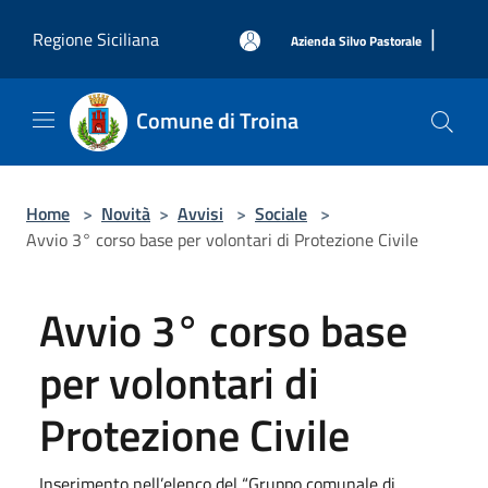
Salta al contenuto principale
|
Regione Siciliana
Azienda Silvo Pastorale
Comune di Troina
Home
>
Novità
>
Avvisi
>
Sociale
>
Avvio 3° corso base per volontari di Protezione Civile
Avvio 3° corso base
per volontari di
Protezione Civile
Inserimento nell’elenco del “Gruppo comunale di