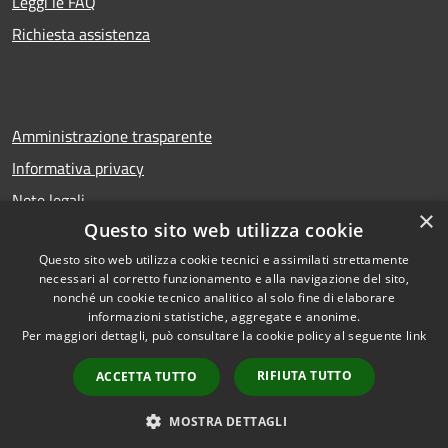
Leggi le FAQ
Richiesta assistenza
Amministrazione trasparente
Informativa privacy
Note legali
×
Questo sito web utilizza cookie
Dichiarazione di accessibilità
Questo sito web utilizza cookie tecnici e assimilati strettamente
necessari al corretto funzionamento e alla navigazione del sito,
nonché un cookie tecnico analitico al solo fine di elaborare
informazioni statistiche, aggregate e anonime.
RSS
Copyright © 2026 • Comune di
Per maggiori dettagli, può consultare la cookie policy al seguente
link
Accessibilità
Troina • Powered by
Privacy
Municipium
Accesso
•
RIFIUTA TUTTO
ACCETTA TUTTO
Cookie
redazione
Mappa del sito
MOSTRA DETTAGLI