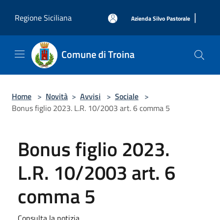
Salta al contenuto principale
|
Regione Siciliana
Azienda Silvo Pastorale
Comune di Troina
Home
>
Novità
>
Avvisi
>
Sociale
>
Bonus figlio 2023. L.R. 10/2003 art. 6 comma 5
Bonus figlio 2023.
L.R. 10/2003 art. 6
comma 5
Consulta la notizia