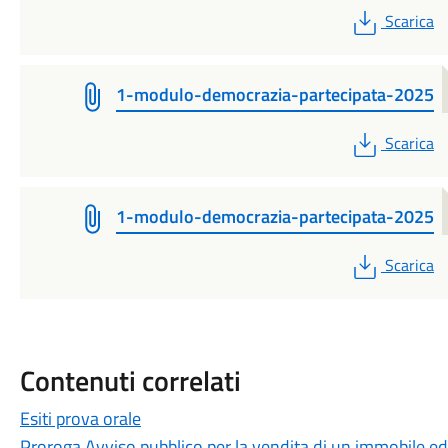
PDF
Scarica
1-modulo-democrazia-partecipata-2025
PDF
Scarica
1-modulo-democrazia-partecipata-2025
PDF
Scarica
Contenuti correlati
Esiti prova orale
Proroga Avviso pubblico per la vendita di un immobile ed