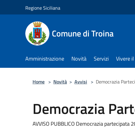
Salta al contenuto principale
Regione Siciliana
Comune di Troina
Amministrazione
Novità
Servizi
Vivere 
Home
>
Novità
>
Avvisi
>
Democrazia Partec
Democrazia Part
AVVISO PUBBLICO Democrazia partecipata 