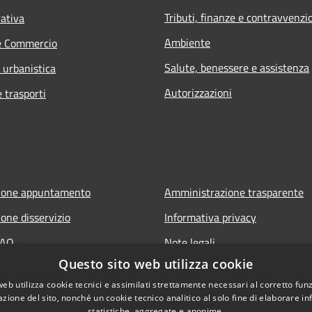
Tributi, finanze e contravvenzi
rativa
Ambiente
e Commercio
Salute, benessere e assistenza
 urbanistica
Autorizzazioni
e trasporti
ione appuntamento
Amministrazione trasparente
one disservizio
Informativa privacy
FAQ
Note legali
Questo sito web utilizza cookie
 assistenza
Dichiarazione di accessibilità
web utilizza cookie tecnici e assimilati strettamente necessari al corretto fu
azione del sito, nonché un cookie tecnico analitico al solo fine di elaborare i
statistiche, aggregate e anonime.