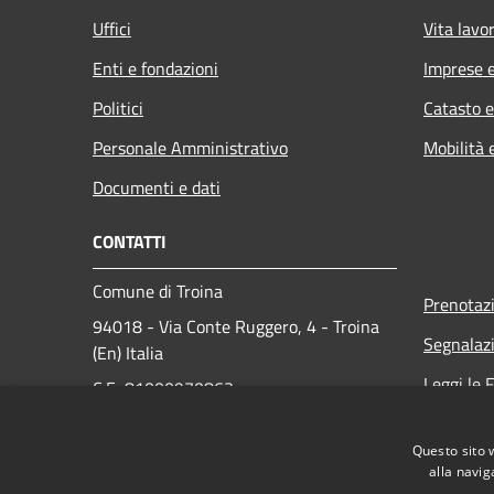
Uffici
Vita lavo
Enti e fondazioni
Imprese 
Politici
Catasto e
Personale Amministrativo
Mobilità 
Documenti e dati
CONTATTI
Comune di Troina
Prenotaz
94018 - Via Conte Ruggero, 4 - Troina
Segnalazi
(En) Italia
Leggi le 
C.F.: 81000970863
Partita IVA: 00119240869
Richiesta
Questo sito 
N° Telefono:
+39 0935 937 178
alla navig