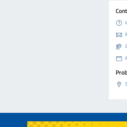
Cont
Prob