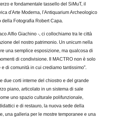
terzo e fondamentale tassello del SiMuT, il
ca d'Arte Moderna, l'Antiquarium Archeologico
o della Fotografia Robert Capa.
o Alfio Giachino -, ci collochiamo tra le città
zazione del nostro patrimonio. Un unicum nella
sere una semplice esposizione, ma qualcosa di
so momenti di condivisione. Il MACTRO non è solo
e e di comunità in cui crediamo tantissimo”.
le due corti interne del chiostro e del grande
zo piano, articolato in un sistema di sale
 come uno spazio culturale polifunzionale,
idattici e di restauro, la nuova sede della
te, una galleria per le mostre temporanee e una