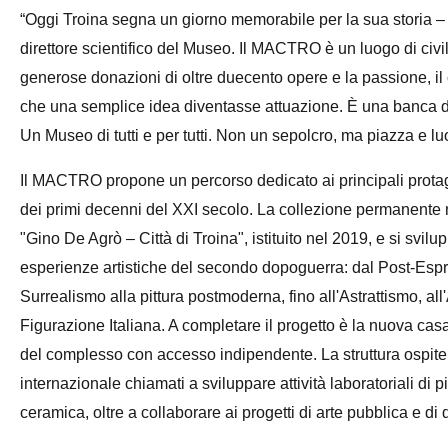
“Oggi Troina segna un giorno memorabile per la sua storia – 
direttore scientifico del Museo. Il MACTRO è un luogo di civi
generose donazioni di oltre duecento opere e la passione, il 
che una semplice idea diventasse attuazione. È una banca d
Un Museo di tutti e per tutti. Non un sepolcro, ma piazza e 
Il MACTRO propone un percorso dedicato ai principali protago
dei primi decenni del XXI secolo. La collezione permanente 
"Gino De Agrò – Città di Troina", istituito nel 2019, e si svilu
esperienze artistiche del secondo dopoguerra: dal Post-Espre
Surrealismo alla pittura postmoderna, fino all'Astrattismo, al
Figurazione Italiana. A completare il progetto è la nuova casa
del complesso con accesso indipendente. La struttura ospiterà
internazionale chiamati a sviluppare attività laboratoriali di 
ceramica, oltre a collaborare ai progetti di arte pubblica e