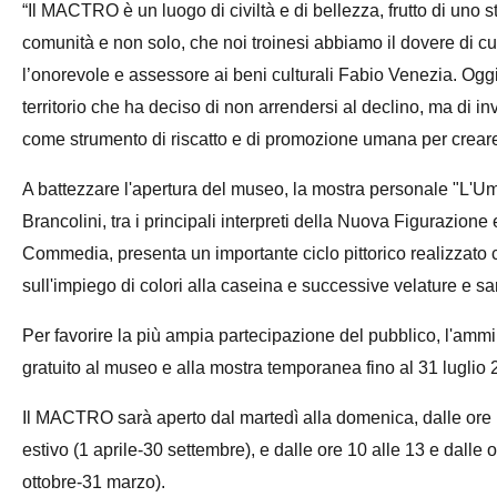
“Il MACTRO è un luogo di civiltà e di bellezza, frutto di uno 
comunità e non solo, che noi troinesi abbiamo il dovere di cu
l’onorevole e assessore ai beni culturali Fabio Venezia. Oggi
territorio che ha deciso di non arrendersi al declino, ma di inv
come strumento di riscatto e di promozione umana per creare
A battezzare l
'apertura del museo
, la
mostra personale "L'Um
Brancolini, tra i principali interpreti della Nuova Figurazione
Commedia, presenta un importante ciclo pittorico realizzato 
sull'impiego di colori alla caseina e successive velature
e sar
Per favorire la più ampia partecipazione del pubblico, l'amm
gratuito al museo e alla mostra temporanea fino al 31 luglio 
Il MACTRO sarà aperto dal martedì alla domenica, dalle ore 1
estivo (1 aprile-30 settembre), e dalle ore 10 alle 13 e dalle 
ottobre-31 marzo).