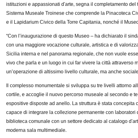
istituzioni e appassionati d'arte, segna il completamento del 
Sistema Museale Troinese che comprende la Pinacoteca Civi
e il Lapidarium Civico della Torre Capitania, nonché il Muse
“Con l’inaugurazione di questo Museo – ha dichiarato il sindac
con una maggiore vocazione culturale, artistica e di valoriz
Sicilia interna e nel panorama regionale, che non vuole es
vivo che parla e un luogo in cui far vivere la città attraver
un’operazione di altissimo livello culturale, ma anche social
Il complesso monumentale si sviluppa su tre livelli attorno al
cortile, e accoglie il nuovo percorso museale al secondo e ter
espositive disposte ad anello. La struttura è stata concepita
capace di integrare la collezione permanente con laboratori d
biblioteca comunale con un settore dedicato al catalogo d'ar
moderna sala multimediale.