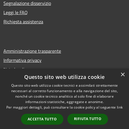
Segnalazione disservizio
Leggi le FAQ
Richiesta assistenza
Amministrazione trasparente
Informativa privacy
Note legali
×
Questo sito web utilizza cookie
Dichiarazione di accessibilità
Questo sito web utilizza cookie tecnici e assimilati strettamente
necessari al corretto funzionamento e alla navigazione del sito,
nonché un cookie tecnico analitico al solo fine di elaborare
informazioni statistiche, aggregate e anonime.
RSS
Copyright © 2026 • Comune di
Per maggiori dettagli, può consultare la cookie policy al seguente
link
Accessibilità
Troina • Powered by
Privacy
Municipium
Accesso
•
RIFIUTA TUTTO
ACCETTA TUTTO
Cookie
redazione