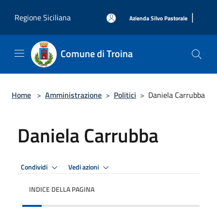
Salta al contenuto principale
|
Regione Siciliana
Azienda Silvo Pastorale
Comune di Troina
Home
>
Amministrazione
>
Politici
>
Daniela Carrubba
Daniela Carrubba
Condividi
Vedi azioni
INDICE DELLA PAGINA