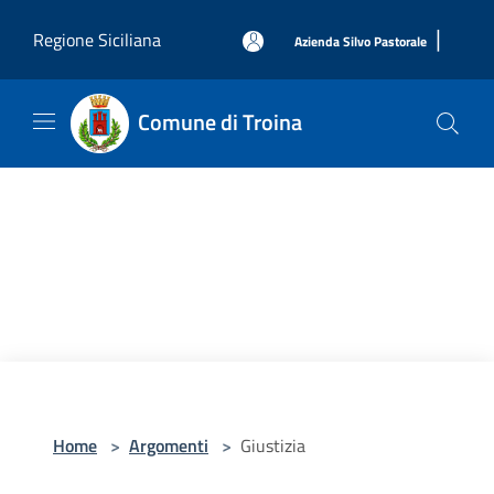
Salta al contenuto principale
|
Regione Siciliana
Azienda Silvo Pastorale
Comune di Troina
Home
>
Argomenti
>
Giustizia