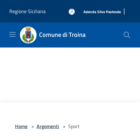
Salta al contenuto principale
|
Regione Siciliana
Azienda Silvo Pastorale
Comune di Troina
Home
>
Argomenti
>
Sport