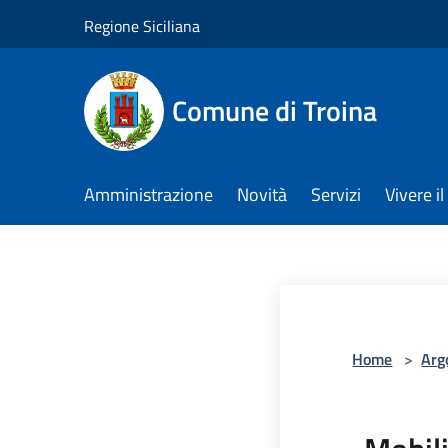
Salta al contenuto principale
Regione Siciliana
Comune di Troina
Amministrazione
Novità
Servizi
Vivere 
Home
>
Arg