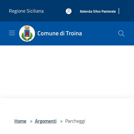
Salta al contenuto principale
|
Regione Siciliana
Azienda Silvo Pastorale
Comune di Troina
Home
>
Argomenti
>
Parcheggi