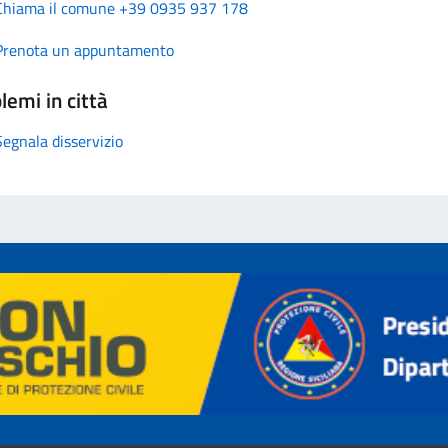
Chiama il comune +39 0935 937 178
Prenota un appuntamento
lemi in città
Segnala disservizio