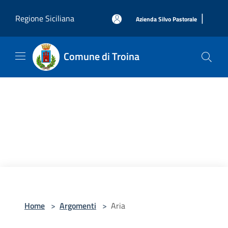
Salta al contenuto principale
|
Regione Siciliana
Azienda Silvo Pastorale
Comune di Troina
Home
>
Argomenti
>
Aria