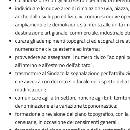
collaborazione con gli altri settori per attività inerenti 
individuare le nuove aree di circolazione (via, piazza,
anche dallo sviluppo edilizio, ivi compresi nuove opere
ampliamenti e le demolizioni, sia riferita alle unità i
destinazione artigianale, commerciale, industriale et
curare gli adempimenti topografici ed ecografici rela
numerazione civica esterna ed interna;
provvedere ad assegnare il numero civico “ad ogni por
all’interno e all'esterno dell'abitato”;
trasmettere al Sindaco la segnalazione per l’attrib
che avverrà con decreto sindacale nel rispetto dell
modificazioni;
comunicare agli altri Settori, nonchè agli Enti territori
denominazione e la variazione toponomastica;
formazione o revisione del piano topografico, con la 
censuarie, in occasione dei censimenti generali;