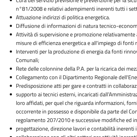
Cura del servizio previsione e prevenzione per la sicur
n°81/2008 e relativi adempimenti inerenti tutti i sett
Attuazione indirizzi di politica energetica.
Diffusione di informazioni di natura tecnico-econom
Attività di supervisione e promozione relativamente ag
misure di efficienza energetica e all'impiego di fonti r
Interventi per la produzione di energia da fonti rinno
Comunali;
Rete delle colonnine della P.A. per la ricarica dei mezzi
Collegamento con il Dipartimento Regionale dell'Ene
Predisposizione atti per gare e contratti in collaboraz
supporto ai tecnici esterni, incaricati dall’Amministr
loro affidati, per quel che riguarda informazioni, for
occorrente in possesso e disponibile da parte del C
regolamento 207/2010 e successive modifiche ed in
progettazione, direzione lavori e contabilità inerenti il 