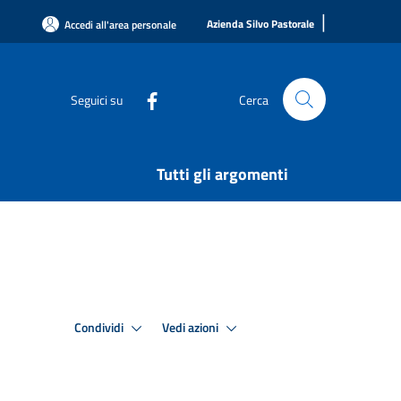
|
Azienda Silvo Pastorale
Accedi all'area personale
Seguici su
Cerca
Tutti gli argomenti
Condividi
Vedi azioni