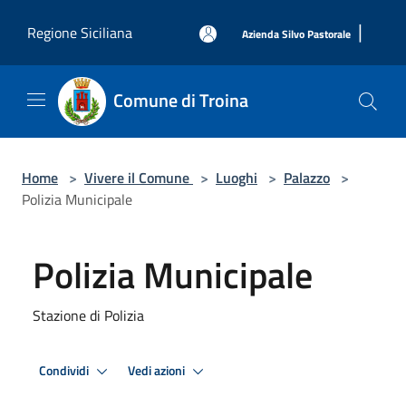
Salta al contenuto principale
|
Regione Siciliana
Azienda Silvo Pastorale
Comune di Troina
Home
>
Vivere il Comune
>
Luoghi
>
Palazzo
>
Polizia Municipale
Polizia Municipale
Stazione di Polizia
Condividi
Vedi azioni