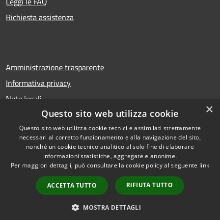
Leggi le FAQ
Richiesta assistenza
Amministrazione trasparente
Informativa privacy
Note legali
×
Questo sito web utilizza cookie
Dichiarazione di accessibilità
Questo sito web utilizza cookie tecnici e assimilati strettamente
necessari al corretto funzionamento e alla navigazione del sito,
nonché un cookie tecnico analitico al solo fine di elaborare
informazioni statistiche, aggregate e anonime.
RSS
Copyright © 2026 • Comune di
Per maggiori dettagli, può consultare la cookie policy al seguente
link
Accessibilità
Troina • Powered by
Privacy
Municipium
Accesso
•
RIFIUTA TUTTO
ACCETTA TUTTO
Cookie
redazione
Mappa del sito
MOSTRA DETTAGLI