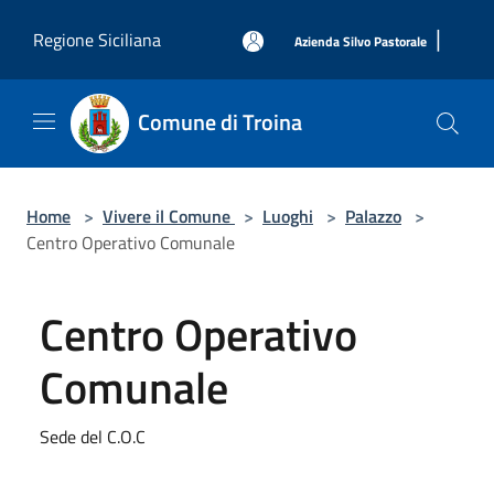
Salta al contenuto principale
|
Regione Siciliana
Azienda Silvo Pastorale
Comune di Troina
Home
>
Vivere il Comune
>
Luoghi
>
Palazzo
>
Centro Operativo Comunale
Centro Operativo
Comunale
Sede del C.O.C