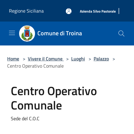
Salta al contenuto principale
|
Regione Siciliana
Azienda Silvo Pastorale
Comune di Troina
Home
>
Vivere il Comune
>
Luoghi
>
Palazzo
>
Centro Operativo Comunale
Centro Operativo
Comunale
Sede del C.O.C