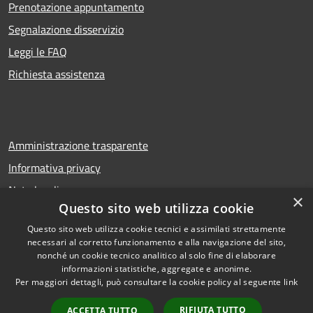
Prenotazione appuntamento
Segnalazione disservizio
Leggi le FAQ
Richiesta assistenza
Amministrazione trasparente
Informativa privacy
Note legali
×
Questo sito web utilizza cookie
Dichiarazione di accessibilità
Questo sito web utilizza cookie tecnici e assimilati strettamente
necessari al corretto funzionamento e alla navigazione del sito,
nonché un cookie tecnico analitico al solo fine di elaborare
informazioni statistiche, aggregate e anonime.
RSS
Copyright © 2026 • Comune di
Per maggiori dettagli, può consultare la cookie policy al seguente
link
Accessibilità
Troina • Powered by
Privacy
Municipium
Accesso
•
RIFIUTA TUTTO
ACCETTA TUTTO