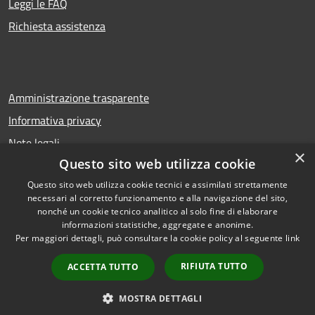
Leggi le FAQ
Richiesta assistenza
Amministrazione trasparente
Informativa privacy
Note legali
×
Questo sito web utilizza cookie
Dichiarazione di accessibilità
Questo sito web utilizza cookie tecnici e assimilati strettamente
necessari al corretto funzionamento e alla navigazione del sito,
nonché un cookie tecnico analitico al solo fine di elaborare
informazioni statistiche, aggregate e anonime.
RSS
Copyright © 2026 • Comune di
Per maggiori dettagli, può consultare la cookie policy al seguente
link
Accessibilità
Troina • Powered by
Privacy
Municipium
Accesso
•
RIFIUTA TUTTO
ACCETTA TUTTO
Cookie
redazione
Mappa del sito
MOSTRA DETTAGLI