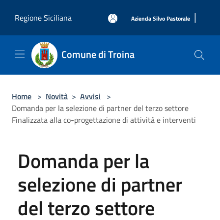
Salta al contenuto principale
|
Regione Siciliana
Azienda Silvo Pastorale
Comune di Troina
Home
>
Novità
>
Avvisi
>
Domanda per la selezione di partner del terzo settore
Finalizzata alla co-progettazione di attività e interventi
Domanda per la
selezione di partner
del terzo settore