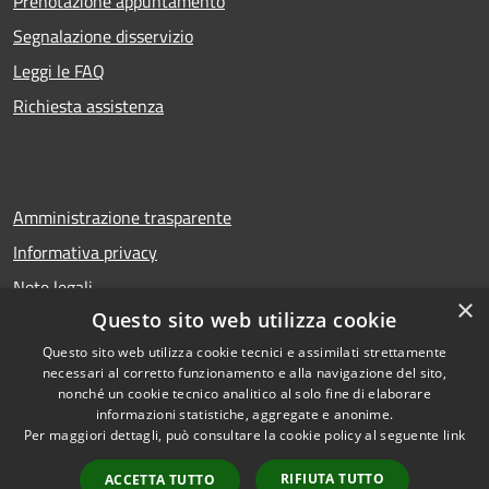
Prenotazione appuntamento
Segnalazione disservizio
Leggi le FAQ
Richiesta assistenza
Amministrazione trasparente
Informativa privacy
Note legali
×
Questo sito web utilizza cookie
Dichiarazione di accessibilità
Questo sito web utilizza cookie tecnici e assimilati strettamente
necessari al corretto funzionamento e alla navigazione del sito,
nonché un cookie tecnico analitico al solo fine di elaborare
informazioni statistiche, aggregate e anonime.
RSS
Copyright © 2026 • Comune di
Per maggiori dettagli, può consultare la cookie policy al seguente
link
Accessibilità
Troina • Powered by
Privacy
Municipium
Accesso
•
RIFIUTA TUTTO
ACCETTA TUTTO