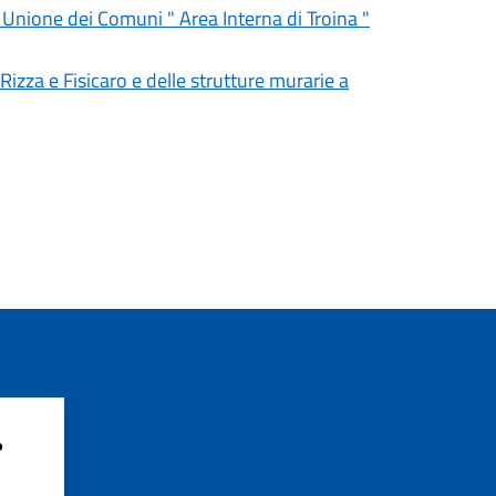
' Unione dei Comuni " Area Interna di Troina "
 Rizza e Fisicaro e delle strutture murarie a
?