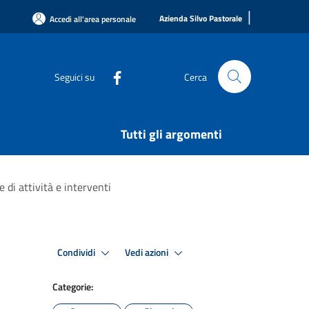
|
Azienda Silvo Pastorale
Accedi all'area personale
Seguici su
Cerca
Tutti gli argomenti
 di attività e interventi
Condividi
Vedi azioni
Categorie: