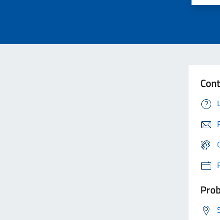
Cont
Prob