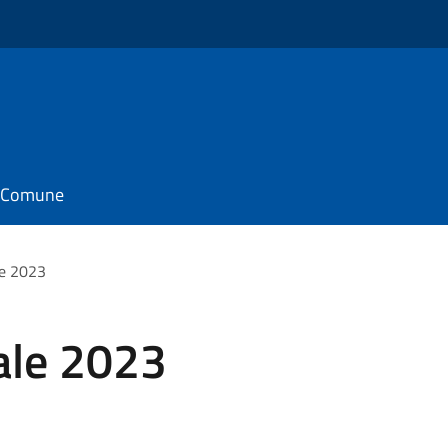
il Comune
le 2023
ale 2023