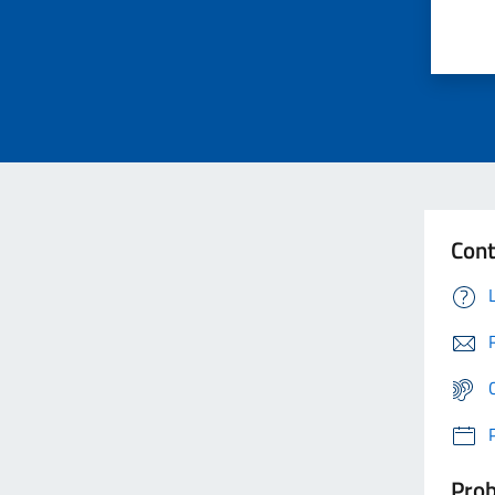
Cont
Prob