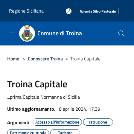
Salta al contenuto principale
|
Regione Siciliana
Azienda Silvo Pastorale
Comune di Troina
Home
>
Conoscere Troina
>
Troina Capitale
Troina Capitale
...prima Capitale Normanna di Sicilia
Ultimo aggiornamento
: 18 aprile 2024, 17:39
Argomenti
:
Accesso all'informazione
Istruzione
Patrimonio culturale
Turismo