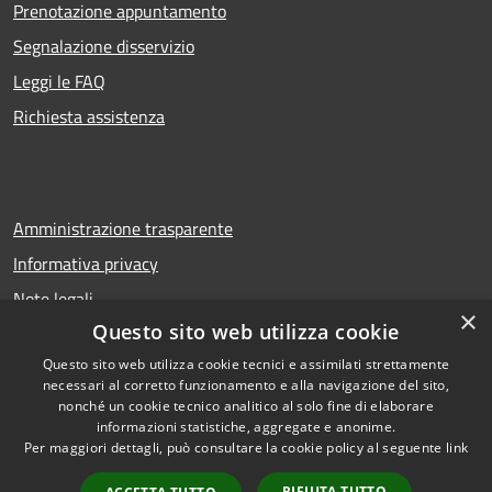
Prenotazione appuntamento
Segnalazione disservizio
Leggi le FAQ
Richiesta assistenza
Amministrazione trasparente
Informativa privacy
Note legali
×
Questo sito web utilizza cookie
Dichiarazione di accessibilità
Questo sito web utilizza cookie tecnici e assimilati strettamente
necessari al corretto funzionamento e alla navigazione del sito,
nonché un cookie tecnico analitico al solo fine di elaborare
informazioni statistiche, aggregate e anonime.
RSS
Copyright © 2026 • Comune di
Per maggiori dettagli, può consultare la cookie policy al seguente
link
Accessibilità
Troina • Powered by
Privacy
Municipium
Accesso
•
RIFIUTA TUTTO