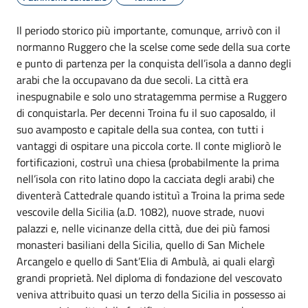
Il periodo storico più importante, comunque, arrivò con il
normanno Ruggero che la scelse come sede della sua corte
e punto di partenza per la conquista dell’isola a danno degli
arabi che la occupavano da due secoli. La città era
inespugnabile e solo uno stratagemma permise a Ruggero
di conquistarla. Per decenni Troina fu il suo caposaldo, il
suo avamposto e capitale della sua contea, con tutti i
vantaggi di ospitare una piccola corte. Il conte migliorò le
fortificazioni, costruì una chiesa (probabilmente la prima
nell’isola con rito latino dopo la cacciata degli arabi) che
diventerà Cattedrale quando istituì a Troina la prima sede
vescovile della Sicilia (a.D. 1082), nuove strade, nuovi
palazzi e, nelle vicinanze della città, due dei più famosi
monasteri basiliani della Sicilia, quello di San Michele
Arcangelo e quello di Sant’Elia di Ambulà, ai quali elargì
grandi proprietà. Nel diploma di fondazione del vescovato
veniva attribuito quasi un terzo della Sicilia in possesso ai