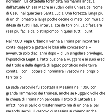
normanni. La cittadella fortificata normanna andava
dall’attuale Chiesa Madre ai ruderi della Chiesa del Nome
di Gesù, nel quartiere Santa Lucia. Una fortezza lunga più
di un chilometro e larga poche decine di metri con mura di
difesa da tutti i lati, intervallate da torrioni. La difesa era
resa più facile dallo strapiombo in quasi tutti i punti.
Nel 1088, Papa Urbano II venne a Troina per incontrare il
conte Ruggero e gettare le basi alla concessione –
avvenuta solo dieci anni dopo – di un singolare privilegio,
l’Apostolica Legatia: l’attribuzione a Ruggero e ai suoi eredi
del titolo e della dignità di legato pontificio nelle terre
comitali, con il potere di nominare i vescovi nel proprio
territorio.
La sede vescovile fu spostata a Messina nel 1096 con
grande rammarico dei troinesi, anche se Ruggero volle che
la chiesa di Troina non perdesse il titolo di Cattedrale,
infatti non si parlò di trasferimento ma di unione e, per
parecchi secoli, il vescovo di Messina si chiamò anche