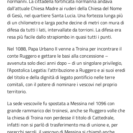
normanni. La cittadella fortificata normanna andava
dall’attuale Chiesa Madre ai ruderi della Chiesa del Nome
di Gesù, nel quartiere Santa Lucia. Una fortezza lunga più
di un chilometro e larga poche decine di metri con mura di
difesa da tutti i lati, intervallate da torrioni. La difesa era
resa più facile dallo strapiombo in quasi tutti i punti.
Nel 1088, Papa Urbano II venne a Troina per incontrare il
conte Ruggero e gettare le basi alla concessione –
avvenuta solo dieci anni dopo – di un singolare privilegio,
l’Apostolica Legatia: l’attribuzione a Ruggero e ai suoi eredi
del titolo e della dignità di legato pontificio nelle terre
comitali, con il potere di nominare i vescovi nel proprio
territorio.
La sede vescovile fu spostata a Messina nel 1096 con
grande rammarico dei troinesi, anche se Ruggero volle che
la chiesa di Troina non perdesse il titolo di Cattedrale,
infatti non si parlò di trasferimento ma di unione e, per
parecchi secoli, il vescovo di Messina si chiamò anche