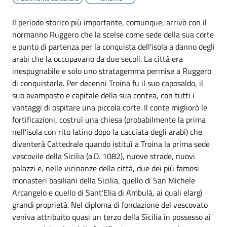
Il periodo storico più importante, comunque, arrivò con il
normanno Ruggero che la scelse come sede della sua corte
e punto di partenza per la conquista dell’isola a danno degli
arabi che la occupavano da due secoli. La città era
inespugnabile e solo uno stratagemma permise a Ruggero
di conquistarla. Per decenni Troina fu il suo caposaldo, il
suo avamposto e capitale della sua contea, con tutti i
vantaggi di ospitare una piccola corte. Il conte migliorò le
fortificazioni, costruì una chiesa (probabilmente la prima
nell’isola con rito latino dopo la cacciata degli arabi) che
diventerà Cattedrale quando istituì a Troina la prima sede
vescovile della Sicilia (a.D. 1082), nuove strade, nuovi
palazzi e, nelle vicinanze della città, due dei più famosi
monasteri basiliani della Sicilia, quello di San Michele
Arcangelo e quello di Sant’Elia di Ambulà, ai quali elargì
grandi proprietà. Nel diploma di fondazione del vescovato
veniva attribuito quasi un terzo della Sicilia in possesso ai