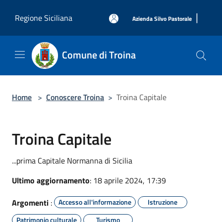
Salta al contenuto principale
|
Regione Siciliana
Azienda Silvo Pastorale
Comune di Troina
Home
>
Conoscere Troina
>
Troina Capitale
Troina Capitale
...prima Capitale Normanna di Sicilia
Ultimo aggiornamento
: 18 aprile 2024, 17:39
Argomenti
:
Accesso all'informazione
Istruzione
Patrimonio culturale
Turismo