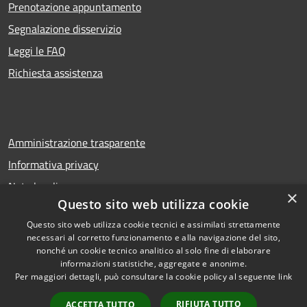
Prenotazione appuntamento
Segnalazione disservizio
Leggi le FAQ
Richiesta assistenza
Amministrazione trasparente
Informativa privacy
Note legali
×
Questo sito web utilizza cookie
Dichiarazione di accessibilità
Questo sito web utilizza cookie tecnici e assimilati strettamente
necessari al corretto funzionamento e alla navigazione del sito,
nonché un cookie tecnico analitico al solo fine di elaborare
informazioni statistiche, aggregate e anonime.
RSS
Copyright © 2026 • Comune di
Per maggiori dettagli, può consultare la cookie policy al seguente
link
Accessibilità
Troina • Powered by
Privacy
Municipium
Accesso
•
RIFIUTA TUTTO
ACCETTA TUTTO