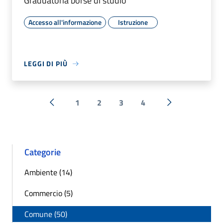
Graduatoria borse di studio
Accesso all'informazione
Istruzione
LEGGI DI PIÙ
1
2
3
4
« Precedente
Successiva »
Categorie
Ambiente (14)
Commercio (5)
Comune (50)