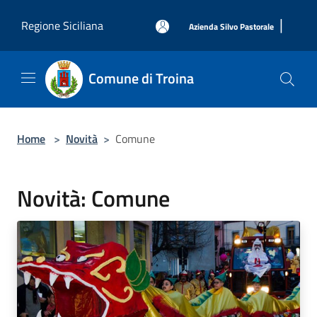
Salta al contenuto principale
|
Regione Siciliana
Azienda Silvo Pastorale
Comune di Troina
Home
>
Novità
>
Comune
Novità: Comune