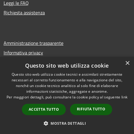
Leggi le FAQ
Richiesta assistenza
Amministrazione trasparente
Informativa privacy
×
Note legali
Questo sito web utilizza cookie
Dichiarazione di accessibilità
Questo sito web utilizza cookie tecnici e assimilati strettamente
necessari al corretto funzionamento e alla navigazione del sito,
nonché un cookie tecnico analitico al solo fine di elaborare
informazioni statistiche, aggregate e anonime.
Per maggiori dettagli, può consultare la cookie policy al seguente
link
RSS
Copyright © 2026 • Comune di
Accessibilità
Troina • Powered by
RIFIUTA TUTTO
ACCETTA TUTTO
Privacy
Municipium
Accesso
•
Cookie
redazione
MOSTRA DETTAGLI
Mappa del sito